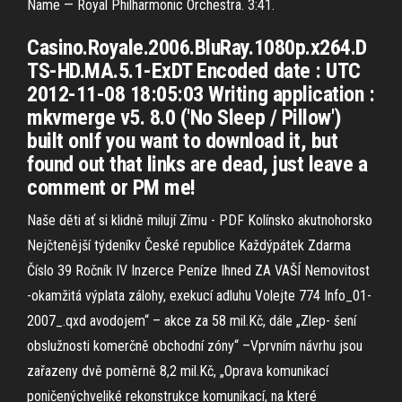
Name — Royal Philharmonic Orchestra. 3:41.
Casino.Royale.2006.BluRay.1080p.x264.D
TS-HD.MA.5.1-ExDT Encoded date : UTC
2012-11-08 18:05:03 Writing application :
mkvmerge v5. 8.0 ('No Sleep / Pillow')
built onIf you want to download it, but
found out that links are dead, just leave a
comment or PM me!
Naše děti ať si klidně milují Zímu - PDF
Kolínsko akutnohorsko
Nejčtenější týdeníkv České republice Každýpátek Zdarma
Číslo 39 Ročník IV Inzerce Peníze Ihned ZA VAŠÍ Nemovitost
-okamžitá výplata zálohy, exekucí adluhu Volejte 774
Info_01-
2007_.qxd
avodojem“ – akce za 58 mil.Kč, dále „Zlep- šení
obslužnosti komerčně obchodní zóny“ –Vprvním návrhu jsou
zařazeny dvě poměrně 8,2 mil.Kč, „Oprava komunikací
poničenýchveliké rekonstrukce komunikací, na které